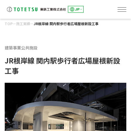
TOP
ー
施工実績
ー
JR根岸線 関内駅歩行者広場屋根新設工事
線路事業
東鉄総合研修センター
土木事業
建築事業
環境事業
東鉄工業グループのサステナビリティ
「究極の安全と安心」の追求
トップメッセージ
E:「環境」への取組み
S：「社会」とのかかわり
G：「誠実な経営」の推進
会社概要
役員一覧・組織図
事業所一覧
グループ会社一覧
健康経営への取組み
DXへの取組み
IRカレンダー
アナリストカバレッジ
株主総会
株式情報
よくあるご質問
電子公告
ディスクロージャーポリシー
環境への取組み
環境事業
人を大切にする企業
パートナー会社とともに
社会貢献
コーポレートガバナンス
リスクマネジメント
コンプライアンス
建築事業
公共施設
JR根岸線 関内駅歩行者広場屋根新設
工事