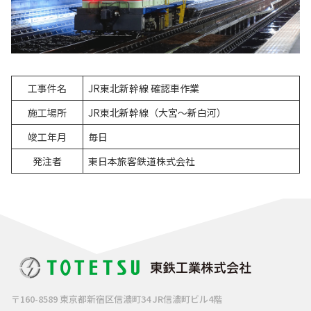
工事件名
JR東北新幹線 確認車作業
施工場所
JR東北新幹線（大宮～新白河）
竣工年月
毎日
発注者
東日本旅客鉄道株式会社
〒160-8589 東京都新宿区信濃町34 JR信濃町ビル4階