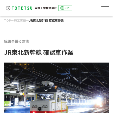
TOP
ー
施工実績
ー
JR東北新幹線 確認車作業
線路事業
東鉄総合研修センター
土木事業
建築事業
環境事業
東鉄工業グループのサステナビリティ
「究極の安全と安心」の追求
トップメッセージ
E:「環境」への取組み
S：「社会」とのかかわり
G：「誠実な経営」の推進
会社概要
役員一覧・組織図
事業所一覧
グループ会社一覧
健康経営への取組み
DXへの取組み
IRカレンダー
アナリストカバレッジ
株主総会
株式情報
よくあるご質問
電子公告
ディスクロージャーポリシー
環境への取組み
環境事業
人を大切にする企業
パートナー会社とともに
社会貢献
コーポレートガバナンス
リスクマネジメント
コンプライアンス
線路事業
その他
JR東北新幹線 確認車作業