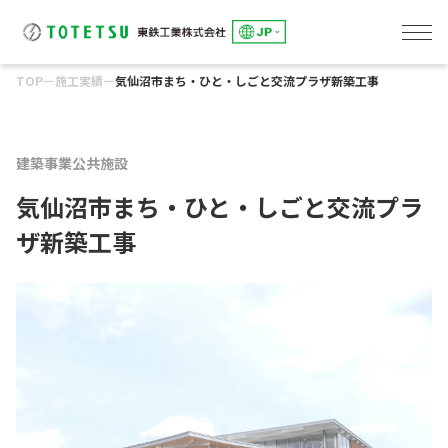
TOP
ー
施工実績
ー
気仙沼市まち・ひと・しごと交流プラザ新築工事
線路事業
東鉄総合研修センター
土木事業
建築事業
環境事業
東鉄工業グループのサステナビリティ
「究極の安全と安心」の追求
トップメッセージ
E:「環境」への取組み
S：「社会」とのかかわり
G：「誠実な経営」の推進
会社概要
役員一覧・組織図
事業所一覧
グループ会社一覧
健康経営への取組み
DXへの取組み
IRカレンダー
アナリストカバレッジ
株主総会
株式情報
よくあるご質問
電子公告
ディスクロージャーポリシー
環境への取組み
環境事業
人を大切にする企業
パートナー会社とともに
社会貢献
コーポレートガバナンス
リスクマネジメント
コンプライアンス
建築事業
公共施設
気仙沼市まち・ひと・しごと交流プラ
ザ新築工事