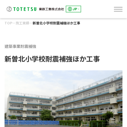
TOP
ー
施工実績
ー
新曽北小学校耐震補強ほか工事
線路事業
東鉄総合研修センター
土木事業
建築事業
環境事業
東鉄工業グループのサステナビリティ
「究極の安全と安心」の追求
トップメッセージ
E:「環境」への取組み
S：「社会」とのかかわり
G：「誠実な経営」の推進
会社概要
役員一覧・組織図
事業所一覧
グループ会社一覧
健康経営への取組み
DXへの取組み
IRカレンダー
アナリストカバレッジ
株主総会
株式情報
よくあるご質問
電子公告
ディスクロージャーポリシー
環境への取組み
環境事業
人を大切にする企業
パートナー会社とともに
社会貢献
コーポレートガバナンス
リスクマネジメント
コンプライアンス
建築事業
耐震補強
新曽北小学校耐震補強ほか工事