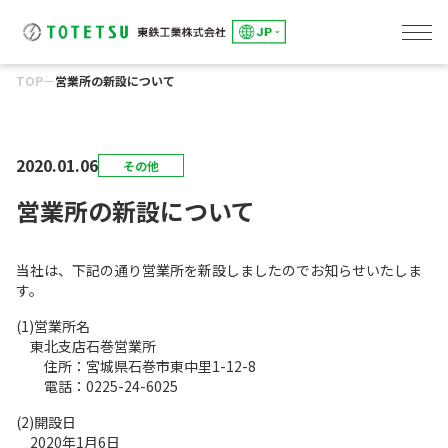
TOP
ー
営業所の新設について
線路事業
東鉄総合研修センター
土木事業
建築事業
環境事業
東鉄工業グループのサステナビリティ
「究極の安全と安心」の追求
トップメッセージ
E:「環境」への取組み
S：「社会」とのかかわり
G：「誠実な経営」の推進
会社概要
役員一覧・組織図
事業所一覧
グループ会社一覧
健康経営への取組み
DXへの取組み
IRカレンダー
アナリストカバレッジ
株主総会
株式情報
よくあるご質問
電子公告
ディスクロージャーポリシー
環境への取組み
環境事業
人を大切にする企業
パートナー会社とともに
社会貢献
コーポレートガバナンス
リスクマネジメント
コンプライアンス
2020.01.06
その他
営業所の新設について
当社は、下記の通り営業所を新設しましたのでお知らせいたしま
す。
(1)営業所名
東北支店石巻営業所
住所：宮城県石巻市東中里1-12-8
電話：0225-24-6025
(2)開設日
2020年1月6日