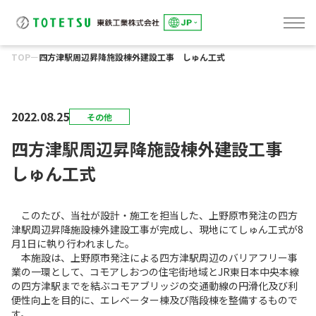
TOP
ー
四方津駅周辺昇降施設棟外建設工事 しゅん工式
線路事業
東鉄総合研修センター
土木事業
建築事業
環境事業
東鉄工業グループのサステナビリティ
「究極の安全と安心」の追求
トップメッセージ
E:「環境」への取組み
S：「社会」とのかかわり
G：「誠実な経営」の推進
会社概要
役員一覧・組織図
事業所一覧
グループ会社一覧
健康経営への取組み
DXへの取組み
IRカレンダー
アナリストカバレッジ
株主総会
株式情報
よくあるご質問
電子公告
ディスクロージャーポリシー
環境への取組み
環境事業
人を大切にする企業
パートナー会社とともに
社会貢献
コーポレートガバナンス
リスクマネジメント
コンプライアンス
2022.08.25
その他
四方津駅周辺昇降施設棟外建設工事
しゅん工式
このたび、当社が設計・施工を担当した、上野原市発注の四方
津駅周辺昇降施設棟外建設工事が完成し、現地にてしゅん工式が8
月1日に執り行われました。
本施設は、上野原市発注による四方津駅周辺のバリアフリー事
業の一環として、コモアしおつの住宅街地域とJR東日本中央本線
の四方津駅までを結ぶコモアブリッジの交通動線の円滑化及び利
便性向上を目的に、エレベーター棟及び階段棟を整備するもので
す。