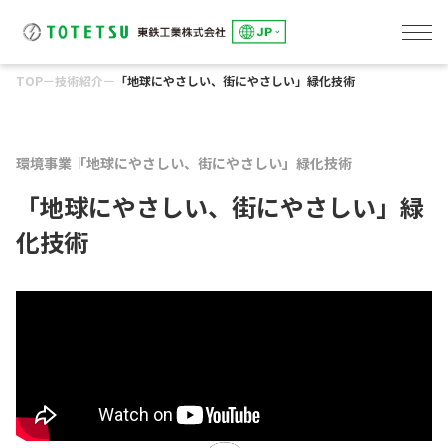
TOP
ー
技術紹介
ー
「地球にやさしい、街にやさしい」緑化技術
線路事業
東鉄総合研修センター
土木事業
建築事業
環境事業
東鉄工業グループのサステナビリティ
「究極の安全と安心」の追求
トップメッセージ
E:「環境」への取組み
S：「社会」とのかかわり
G：「誠実な経営」の推進
会社概要
役員一覧・組織図
事業所一覧
グループ会社一覧
健康経営への取組み
DXへの取組み
IRカレンダー
アナリストカバレッジ
株主総会
株式情報
よくあるご質問
電子公告
ディスクロージャーポリシー
環境への取組み
環境事業
人を大切にする企業
パートナー会社とともに
社会貢献
コーポレートガバナンス
リスクマネジメント
コンプライアンス
環境事業
「地球にやさしい、街にやさしい」緑化技術
「地球にやさしい、街にやさしい」緑
化技術