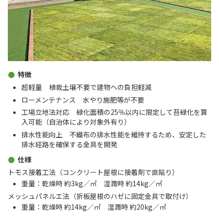
特徴
超軽量 植栽土壌不要で建物への負担軽減
ローメンテナンス 水やり施肥等が不要
工場立地法対応 緑化面積の25％以内に限定して苔緑化を算
入可能（自治体により対象外有り）
排水性能向上 不織布の排水性能を維持するため、安定した
排水経路を確保する金具を開発
仕様
トモス接着工法（コンクリート屋根に接着剤で直貼り）
重量：乾燥時 約3kg／㎡ 湿潤時 約14kg／㎡
メッシュパネルエ法（折板屋根のハゼに固定金具で取付け）
重量：乾燥時 約14kg／㎡ 湿潤時 約20kg／㎡