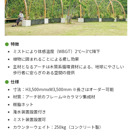
特徴
ミストにより体感温度（WBGT）2℃～3℃降下
植物に囲まれることによる癒し効果
主材となるアーチは木質系循環資材による、地球にやさしい
歩行者に安らぎのある空間の提供
仕様
寸法：H3,500mmxW3,500mm ※長さはオーダー可能
材質：アーチ状のフレーム⇒カラマツ集成材
樹脂ネット
潅水装置設置付き
ミスト装置設置可
カウンターウェイト：250kg（コンクリート製）