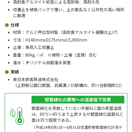
高耐食アルマイト処理による高耐候、高耐久性
培養土を植栽バッグで覆い、土の散乱なく公共性の高い場所
に最適
仕様
材質：アルミ押出型材製（高耐食アルマイト被膜仕上げ）
寸法：H140mmxD175mmxL5,000mm
土壌：専用人工培養土
重量：80kg／㎡ ※植物・土壌（湿潤）含む
潅水：オリジナル自動潅水装置
実績
東日本旅客鉄道株式会社
（上野駅公園口壁面、武蔵溝ノロ駅構内、四ツ谷駅麹町口）
壁面緑化の建物への温度低下効果
壁面緑化を実施していない外壁ALC面の表面温度
は、60℃～65℃まで上昇するが壁面緑化設置ALC
面は35℃程度である。
（平成24年8月1日～8月31日信濃町駅壁面緑化計測デ