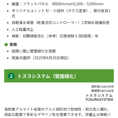
基盤：フラットパネル W500mmxH2,000／3,000mm
オリジナルユニット 杉：小径材（ガラス塗装）、取付金具1
式
自動潅水装置（乾電池式コントローラー）1次給水設備別途
人工軽量培土
植栽：初期植栽含む（参考）花類植替え3回程度／年
実績
仮囲い面に壁面緑化を設置
実施36箇所（2025年6月30日現在）
トスラシステム（壁面緑化）
意匠第1548198号
商標第5887048号
高耐食アルマイト処理のアルミ成形材で耐候性・耐久性に優れ、
自由な配置で多彩なデザイン性を提案できます。培養土は植栽バ