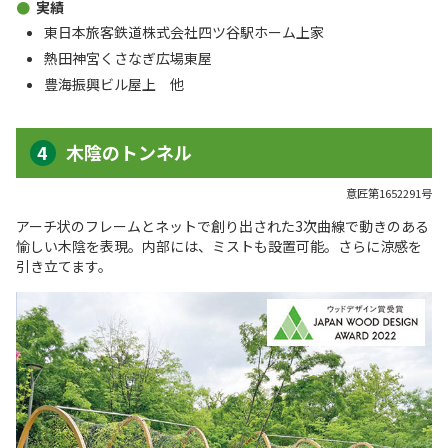
実績
東日本旅客鉄道株式会社四ツ谷駅ホーム上家
熱田神宮くさなぎ広場東屋
豊海振興ビル屋上 他
木陰のトンネル
意匠第1652291号
アーチ状のフレームとネットで創り出された3次曲線で動きのある
愉しい木陰を表現。内部には、ミストも設置可能。さらに涼感を
引き立てます。