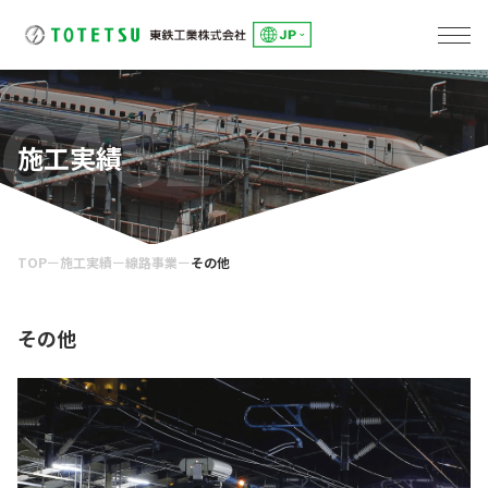
線路事業
東鉄総合研修センター
土木事業
建築事業
環境事業
東鉄工業グループのサステナビリティ
「究極の安全と安心」の追求
トップメッセージ
E:「環境」への取組み
S：「社会」とのかかわり
G：「誠実な経営」の推進
会社概要
役員一覧・組織図
事業所一覧
グループ会社一覧
健康経営への取組み
DXへの取組み
IRカレンダー
アナリストカバレッジ
株主総会
株式情報
よくあるご質問
電子公告
ディスクロージャーポリシー
環境への取組み
環境事業
人を大切にする企業
パートナー会社とともに
社会貢献
コーポレートガバナンス
リスクマネジメント
コンプライアンス
CASE
施工実績
TOP
ー
施工実績
ー
線路事業
ー
その他
その他