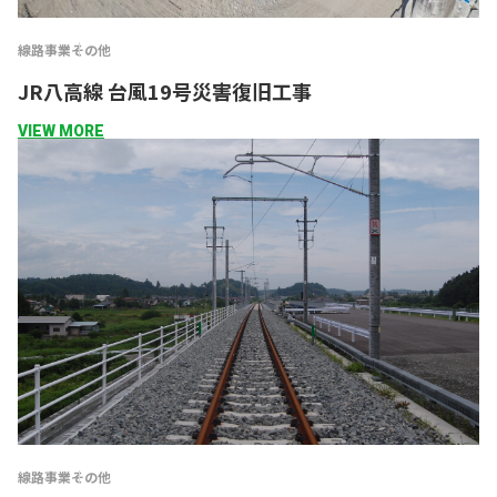
線路事業
その他
JR八高線 台風19号災害復旧工事
VIEW MORE
線路事業
その他