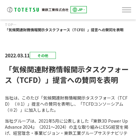
TOP
ー
「気候関連財務情報開示タスクフォース（TCFD）」提言への賛同を表明
線路事業
東鉄総合研修センター
土木事業
建築事業
環境事業
東鉄工業グループのサステナビリティ
「究極の安全と安心」の追求
トップメッセージ
E:「環境」への取組み
S：「社会」とのかかわり
G：「誠実な経営」の推進
会社概要
役員一覧・組織図
事業所一覧
グループ会社一覧
健康経営への取組み
DXへの取組み
IRカレンダー
アナリストカバレッジ
株主総会
株式情報
よくあるご質問
電子公告
ディスクロージャーポリシー
環境への取組み
環境事業
人を大切にする企業
パートナー会社とともに
社会貢献
コーポレートガバナンス
リスクマネジメント
コンプライアンス
2022.03.11
その他
「気候関連財務情報開示タスクフォー
ス（TCFD）」提言への賛同を表明
当社は、このたび「気候関連財務情報開示タスクフォース（TCF
D）（※1）」提言への賛同を表明し、「TCFDコンソーシアム
（※2）」に加入しました。
当社グループは、2021年5月に公表しました『東鉄3D Power Up
Advance 2024』（2021〜2024）の主な取り組みにESG経営を掲
げ、経営理念・事業ビジョン・東鉄工業グループサステナビリテ